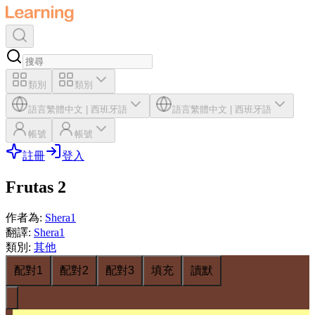
類別
類別
語言
繁體中文
|
西班牙語
語言
繁體中文
|
西班牙語
帳號
帳號
註冊
登入
Frutas 2
作者為
:
Shera1
翻譯
:
Shera1
類別
:
其他
配對1
配對2
配對3
填充
讀默