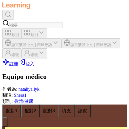
類別
類別
語言
繁體中文
|
西班牙語
語言
繁體中文
|
西班牙語
帳號
帳號
註冊
登入
Equipo médico
作者為
:
nataliya.lyk
翻譯
:
Shera1
類別
:
身體/健康
配對1
配對2
配對3
填充
讀默