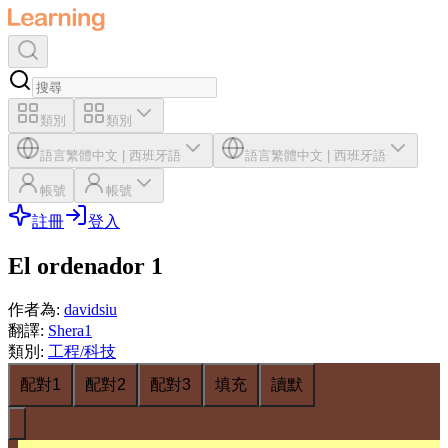
類別
類別
語言
繁體中文
|
西班牙語
語言
繁體中文
|
西班牙語
帳號
帳號
註冊
登入
El ordenador 1
作者為
:
davidsiu
翻譯
:
Shera1
類別
:
工程/科技
配對1
配對2
配對3
填充
讀默