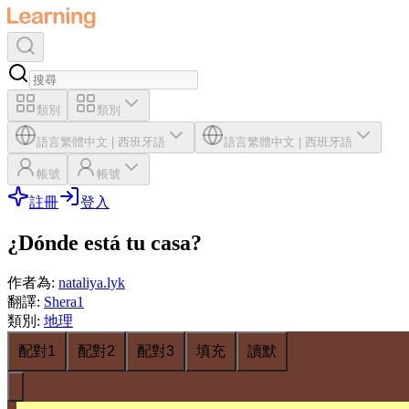
類別
類別
語言
繁體中文
|
西班牙語
語言
繁體中文
|
西班牙語
帳號
帳號
註冊
登入
¿Dónde está tu casa?
作者為
:
nataliya.lyk
翻譯
:
Shera1
類別
:
地理
配對1
配對2
配對3
填充
讀默