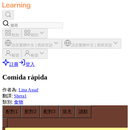
類別
類別
語言
繁體中文
|
西班牙語
語言
繁體中文
|
西班牙語
帳號
帳號
註冊
登入
Comida rápida
作者為
:
Lina Assaf
翻譯
:
Shera1
類別
:
食物
配對1
配對2
配對3
填充
讀默