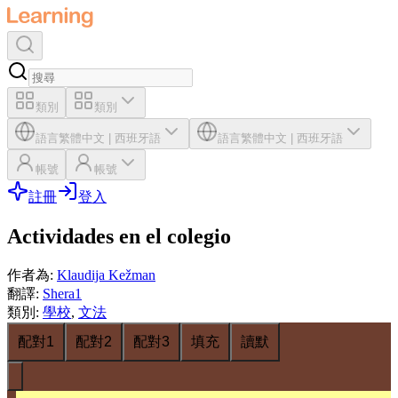
類別
類別
語言
繁體中文
|
西班牙語
語言
繁體中文
|
西班牙語
帳號
帳號
註冊
登入
Actividades en el colegio
作者為
:
Klaudija Kežman
翻譯
:
Shera1
類別
:
學校
,
文法
配對1
配對2
配對3
填充
讀默