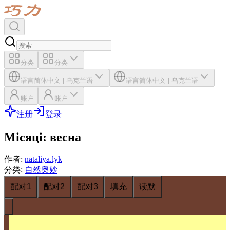
分类
分类
语言
简体中文
|
乌克兰语
语言
简体中文
|
乌克兰语
账户
账户
注册
登录
Місяці: весна
作者
:
nataliya.lyk
分类
:
自然奥妙
配对1
配对2
配对3
填充
读默