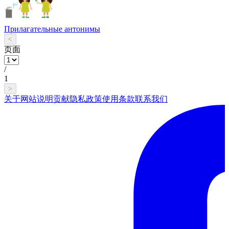
Прилагательные антонимы
<
页面
/
1
>
关于网站
说明
贡献
隐私政策
使用条款
联系我们