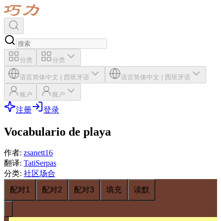
分类
分类
语言
简体中文
|
西班牙语
语言
简体中文
|
西班牙语
账户
账户
注册
登录
Vocabulario de playa
作者
:
zsanett16
翻译
:
TatiSerpas
分类
:
社区场合
配对1
配对2
配对3
填充
读默