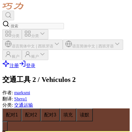
分类
分类
语言
简体中文
|
西班牙语
语言
简体中文
|
西班牙语
账户
账户
注册
登录
交通工具 2 / Vehículos 2
作者
:
marksmi
翻译
:
Shera1
分类
:
交通运输
配对1
配对2
配对3
填充
读默