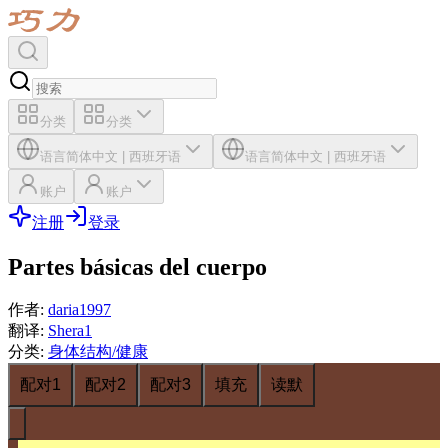
分类
分类
语言
简体中文
|
西班牙语
语言
简体中文
|
西班牙语
账户
账户
注册
登录
Partes básicas del cuerpo
作者
:
daria1997
翻译
:
Shera1
分类
:
身体结构/健康
配对1
配对2
配对3
填充
读默