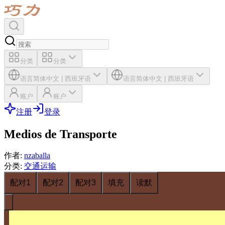
分类
分类
语言
简体中文
|
西班牙语
语言
简体中文
|
西班牙语
账户
账户
注册
登录
Medios de Transporte
作者
:
nzaballa
分类
:
交通运输
配对1
配对2
配对3
填充
读默