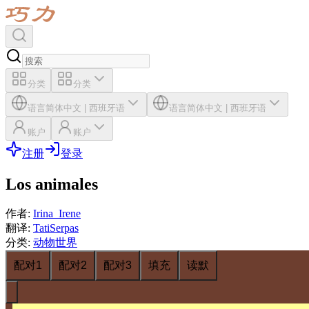
分类
分类
语言
简体中文
|
西班牙语
语言
简体中文
|
西班牙语
账户
账户
注册
登录
Los animales
作者
:
Irina_Irene
翻译
:
TatiSerpas
分类
:
动物世界
配对1
配对2
配对3
填充
读默