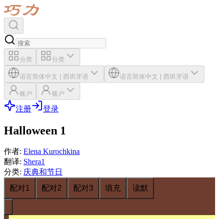
分类
分类
语言
简体中文
|
西班牙语
语言
简体中文
|
西班牙语
账户
账户
注册
登录
Halloween 1
作者
:
Elena Kurochkina
翻译
:
Shera1
分类
:
庆典和节日
配对1
配对2
配对3
填充
读默