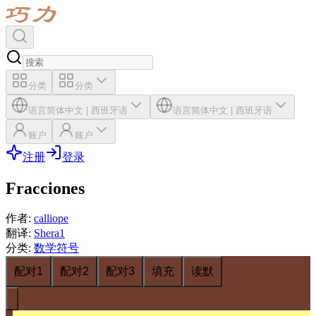
分类
分类
语言
简体中文
|
西班牙语
语言
简体中文
|
西班牙语
账户
账户
注册
登录
Fracciones
作者
:
calliope
翻译
:
Shera1
分类
:
数学符号
配对1
配对2
配对3
填充
读默