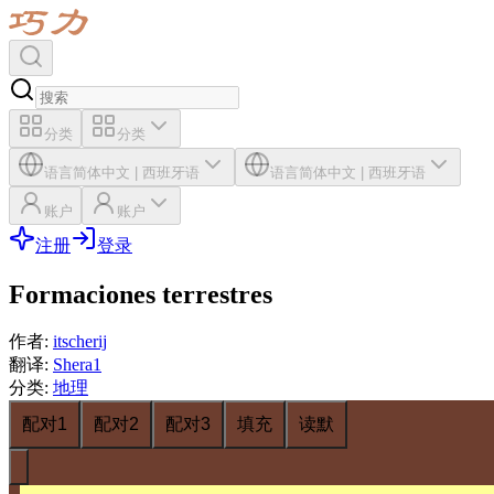
分类
分类
语言
简体中文
|
西班牙语
语言
简体中文
|
西班牙语
账户
账户
注册
登录
Formaciones terrestres
作者
:
itscherij
翻译
:
Shera1
分类
:
地理
配对1
配对2
配对3
填充
读默