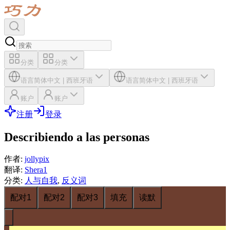
分类
分类
语言
简体中文
|
西班牙语
语言
简体中文
|
西班牙语
账户
账户
注册
登录
Describiendo a las personas
作者
:
jollypix
翻译
:
Shera1
分类
:
人与自我
,
反义词
配对1
配对2
配对3
填充
读默