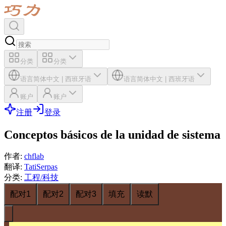
分类
分类
语言
简体中文
|
西班牙语
语言
简体中文
|
西班牙语
账户
账户
注册
登录
Conceptos básicos de la unidad de sistema
作者
:
chflab
翻译
:
TatiSerpas
分类
:
工程/科技
配对1
配对2
配对3
填充
读默