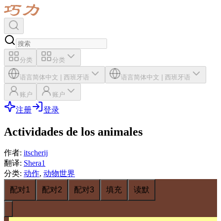
分类
分类
语言
简体中文
|
西班牙语
语言
简体中文
|
西班牙语
账户
账户
注册
登录
Actividades de los animales
作者
:
itscherij
翻译
:
Shera1
分类
:
动作
,
动物世界
配对1
配对2
配对3
填充
读默