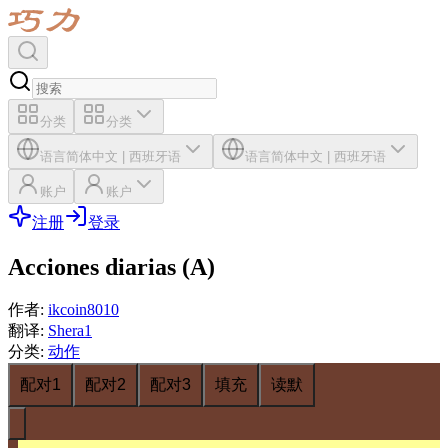
分类
分类
语言
简体中文
|
西班牙语
语言
简体中文
|
西班牙语
账户
账户
注册
登录
Acciones diarias (A)
作者
:
ikcoin8010
翻译
:
Shera1
分类
:
动作
配对1
配对2
配对3
填充
读默