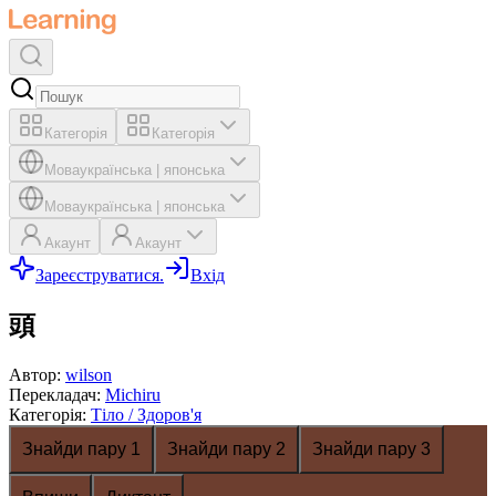
Категорія
Категорія
Мова
українська
|
японська
Мова
українська
|
японська
Акаунт
Акаунт
Зареєструватися.
Вхід
頭
Автор
:
wilson
Перекладач
:
Michiru
Категорія
:
Тіло / Здоров'я
Знайди пару 1
Знайди пару 2
Знайди пару 3