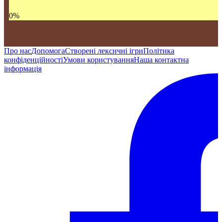
0
%
Про нас
Допомога
Створені лексичні ігри
Політика
конфіденційності
Умови користування
Наша контактна
інформація