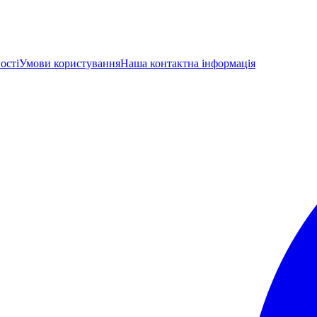
ості
Умови користування
Наша контактна інформація