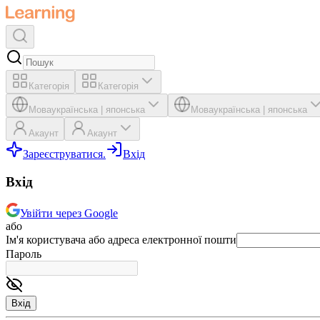
Категорія
Категорія
Мова
українська
|
японська
Мова
українська
|
японська
Акаунт
Акаунт
Зареєструватися.
Вхід
Вхід
Увійти через Google
або
Ім'я користувача або адреса електронної пошти
Пароль
Вхід