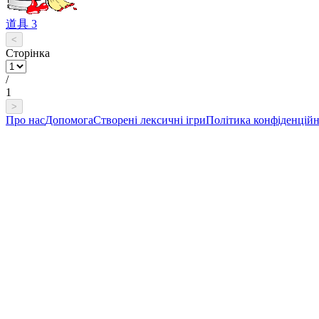
道具 3
<
Сторінка
/
1
>
Про нас
Допомога
Створені лексичні ігри
Політика конфіденційн