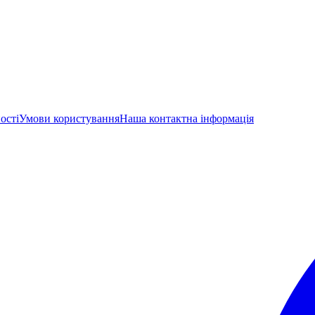
ості
Умови користування
Наша контактна інформація