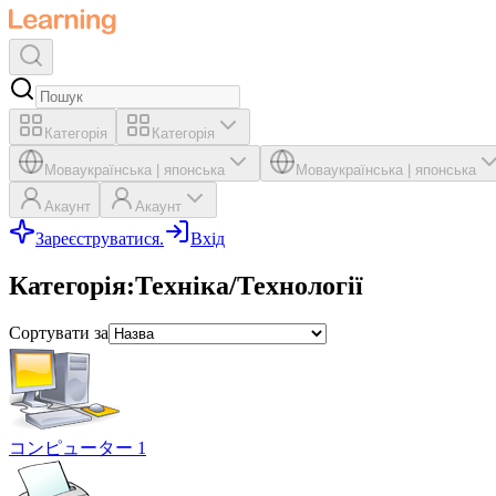
Категорія
Категорія
Мова
українська
|
японська
Мова
українська
|
японська
Акаунт
Акаунт
Зареєструватися.
Вхід
Категорія
:
Техніка/Технології
Сортувати за
コンピューター 1