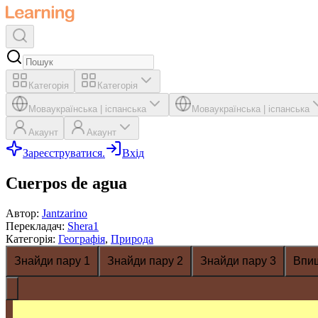
Категорія
Категорія
Мова
українська
|
іспанська
Мова
українська
|
іспанська
Акаунт
Акаунт
Зареєструватися.
Вхід
Cuerpos de agua
Автор
:
Jantzarino
Перекладач
:
Shera1
Категорія
:
Географія
,
Природа
Знайди пару 1
Знайди пару 2
Знайди пару 3
Впи