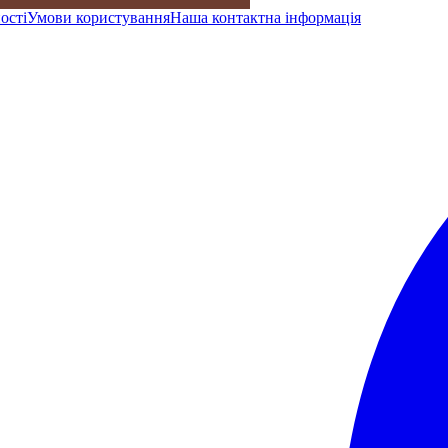
ості
Умови користування
Наша контактна інформація