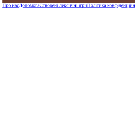
Про нас
Допомога
Створені лексичні ігри
Політика конфіденційн