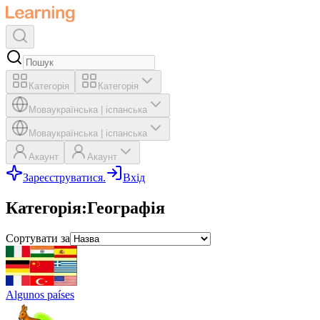
Категорія
Категорія
Мова
українська
|
іспанська
Мова
українська
|
іспанська
Акаунт
Акаунт
Зареєструватися.
Вхід
Категорія
:
Географія
Сортувати за
Algunos países