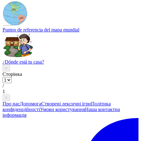
Puntos de referencia del mapa mundial
¿Dónde está tu casa?
<
Сторінка
/
1
>
Про нас
Допомога
Створені лексичні ігри
Політика
конфіденційності
Умови користування
Наша контактна
інформація