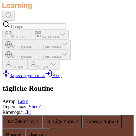
Категорія
Категорія
Мова
українська
|
німецька
Мова
українська
|
німецька
Акаунт
Акаунт
Зареєструватися.
Вхід
tägliche Routine
Автор
:
Lexy
Перекладач
:
Shera1
Категорія
:
Дії
Знайди пару 1
Знайди пару 2
Знайди пару 3
Впиши
Диктант