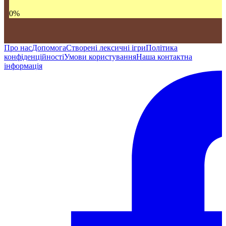
0
%
Про нас
Допомога
Створені лексичні ігри
Політика
конфіденційності
Умови користування
Наша контактна
інформація