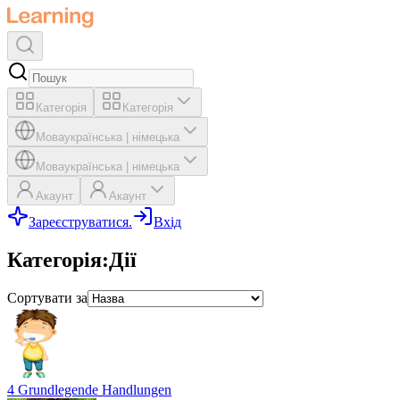
Категорія
Категорія
Мова
українська
|
німецька
Мова
українська
|
німецька
Акаунт
Акаунт
Зареєструватися.
Вхід
Категорія
:
Дії
Сортувати за
4 Grundlegende Handlungen