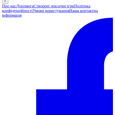
>
Про нас
Допомога
Створені лексичні ігри
Політика
конфіденційності
Умови користування
Наша контактна
інформація