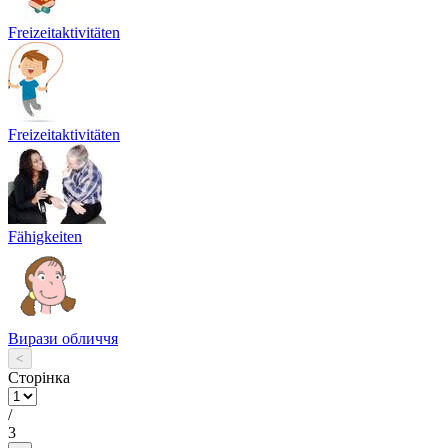
Freizeitaktivitäten
Freizeitaktivitäten
Fähigkeiten
Вирази обличчя
<
Сторінка
/
3