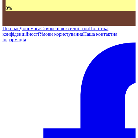
0
%
Про нас
Допомога
Створені лексичні ігри
Політика
конфіденційності
Умови користування
Наша контактна
інформація