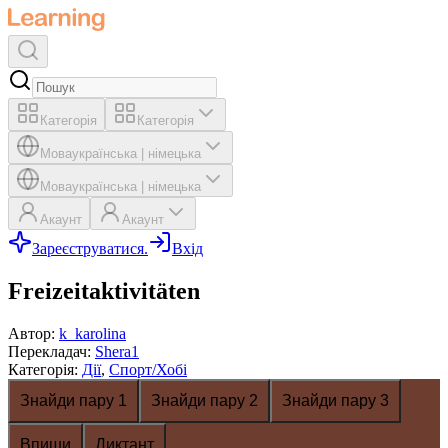
Категорія
Категорія
Мова
українська
|
німецька
Мова
українська
|
німецька
Акаунт
Акаунт
Зареєструватися.
Вхід
Freizeitaktivitäten
Автор
:
k_karolina
Перекладач
:
Shera1
Категорія
:
Дії
,
Спорт/Хобі
Знайди пару 1
Знайди пару 2
Знайди пару 3
Впиши
Диктант