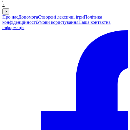
/
4
>
Про нас
Допомога
Створені лексичні ігри
Політика
конфіденційності
Умови користування
Наша контактна
інформація