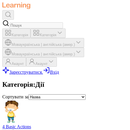
Категорія
Категорія
Мова
українська
|
англійська (амер.)
Мова
українська
|
англійська (амер.)
Акаунт
Акаунт
Зареєструватися.
Вхід
Категорія
:
Дії
Сортувати за
4 Basic Actions