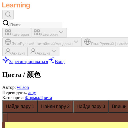
Категория
Категория
Язык
Русский
|
китайский/мандарин
Язык
Русский
|
китай
Аккаунт
Аккаунт
Зарегистрироваться
Вход
Цвета / 颜色
Автор
:
wilson
Переводчик
:
amy
Категория
:
Формы/Цвета
Найди пару 1
Найди пару 2
Найди пару 3
Впиши