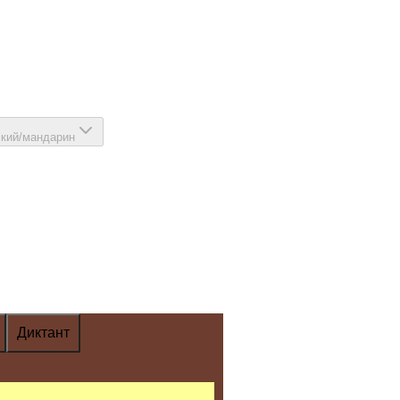
ский/мандарин
Диктант