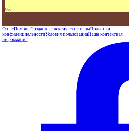
0
%
О нас
Помощь
Созданные лексические игры
Политика
конфиденциальности
Условия пользования
Наша контактная
информация