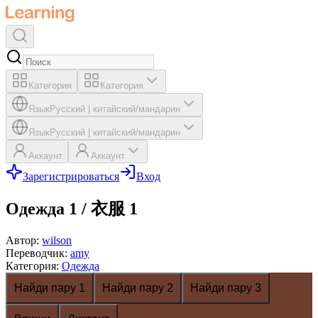
Категория
Категория
Язык
Русский
|
китайский/мандарин
Язык
Русский
|
китайский/мандарин
Аккаунт
Аккаунт
Зарегистрироваться
Вход
Одежда 1 / 衣服 1
Автор
:
wilson
Переводчик
:
amy
Категория
:
Одежда
Найди пару 1
Найди пару 2
Найди пару 3