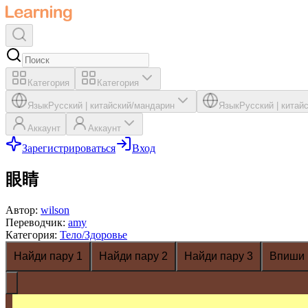
Категория
Категория
Язык
Русский
|
китайский/мандарин
Язык
Русский
|
китай
Аккаунт
Аккаунт
Зарегистрироваться
Вход
眼睛
Автор
:
wilson
Переводчик
:
amy
Категория
:
Тело/Здоровье
Найди пару 1
Найди пару 2
Найди пару 3
Впиши