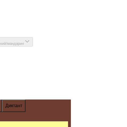
ский/мандарин
Диктант