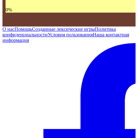
0
%
О нас
Помощь
Созданные лексические игры
Политика
конфиденциальности
Условия пользования
Наша контактная
информация