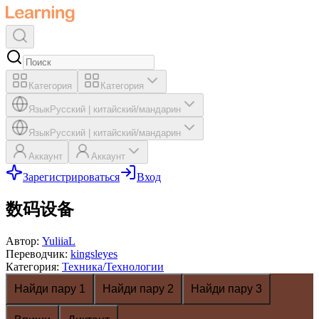
Категория
Категория
Язык
Русский
|
китайский/мандарин
Язык
Русский
|
китайский/мандарин
Аккаунт
Аккаунт
Зарегистрироваться
Вход
数码设备
Автор
:
YuliiaL
Переводчик
:
kingsleyes
Категория
:
Техника/Технологии
Найди пару 1
Найди пару 2
Найди пару 3