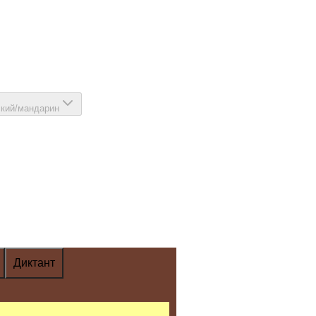
ский/мандарин
Диктант