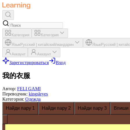
Категория
Категория
Язык
Русский
|
китайский/мандарин
Язык
Русский
|
китай
Аккаунт
Аккаунт
Зарегистрироваться
Вход
我的衣服
Автор
:
FELI GAMI
Переводчик
:
kingsleyes
Категория
:
Одежда
Найди пару 1
Найди пару 2
Найди пару 3
Впиши