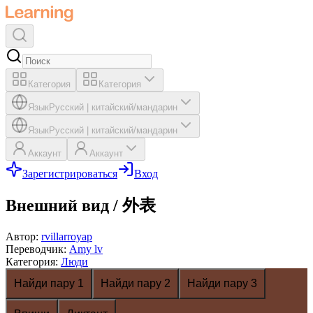
Категория
Категория
Язык
Русский
|
китайский/мандарин
Язык
Русский
|
китайский/мандарин
Аккаунт
Аккаунт
Зарегистрироваться
Вход
Внешний вид / 外表
Автор
:
rvillarroyap
Переводчик
:
Amy lv
Категория
:
Люди
Найди пару 1
Найди пару 2
Найди пару 3