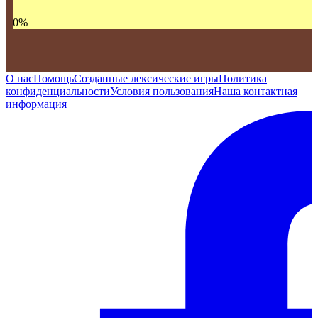
0
%
О нас
Помощь
Созданные лексические игры
Политика
конфиденциальности
Условия пользования
Наша контактная
информация