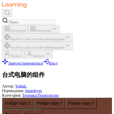
Категория
Категория
Язык
Русский
|
китайский/мандарин
Язык
Русский
|
китайский/мандарин
Аккаунт
Аккаунт
Зарегистрироваться
Вход
台式电脑的组件
Автор
:
YuliiaL
Переводчик
:
kingsleyes
Категория
:
Техника/Технологии
Найди пару 1
Найди пару 2
Найди пару 3