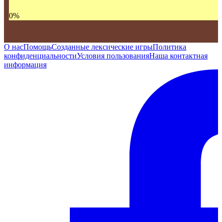
0
%
О нас
Помощь
Созданные лексические игры
Политика
конфиденциальности
Условия пользования
Наша контактная
информация