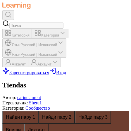
Категория
Категория
Язык
Русский
|
Испанский
Язык
Русский
|
Испанский
Аккаунт
Аккаунт
Зарегистрироваться
Вход
Tiendas
Автор
:
carinelaurent
Переводчик
:
Shera1
Категория
:
Сообщество
Найди пару 1
Найди пару 2
Найди пару 3
Впиши
Диктант