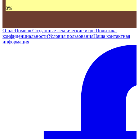
0
%
О нас
Помощь
Созданные лексические игры
Политика
конфиденциальности
Условия пользования
Наша контактная
информация