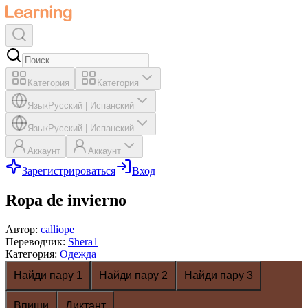
Категория
Категория
Язык
Русский
|
Испанский
Язык
Русский
|
Испанский
Аккаунт
Аккаунт
Зарегистрироваться
Вход
Ropa de invierno
Автор
:
calliope
Переводчик
:
Shera1
Категория
:
Одежда
Найди пару 1
Найди пару 2
Найди пару 3
Впиши
Диктант