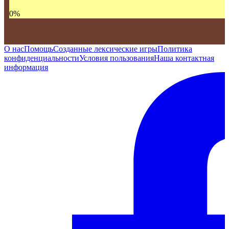
0
%
О нас
Помощь
Созданные лексические игры
Политика
конфиденциальности
Условия пользования
Наша контактная
информация