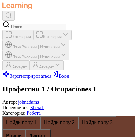
Категория
Категория
Язык
Русский
|
Испанский
Язык
Русский
|
Испанский
Аккаунт
Аккаунт
Зарегистрироваться
Вход
Профессии 1 / Ocupaciones 1
Автор
:
johnadams
Переводчик
:
Shera1
Категория
:
Работа
Найди пару 1
Найди пару 2
Найди пару 3
Впиши
Диктант