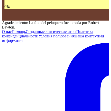
0
%
Agradecimiento: La foto del peluquero fue tomada por Robert
Lawton.
О нас
Помощь
Созданные лексические игры
Политика
конфиденциальности
Условия пользования
Наша контактная
информация