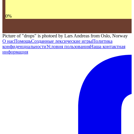
0
%
Picture of "drops" is photoed by Lars Andreas from Oslo, Norway
О нас
Помощь
Созданные лексические игры
Политика
конфиденциальности
Условия пользования
Наша контактная
информация