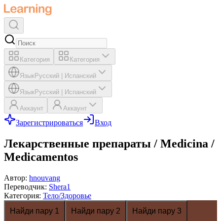
Категория
Категория
Язык
Русский
|
Испанский
Язык
Русский
|
Испанский
Аккаунт
Аккаунт
Зарегистрироваться
Вход
Лекарственные препараты / Medicina /
Medicamentos
Автор
:
hnouvang
Переводчик
:
Shera1
Категория
:
Тело/Здоровье
Найди пару 1
Найди пару 2
Найди пару 3