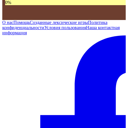
0
%
О нас
Помощь
Созданные лексические игры
Политика
конфиденциальности
Условия пользования
Наша контактная
информация