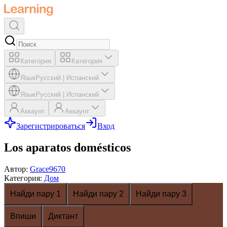
Категория
Категория
Язык
Русский
|
Испанский
Язык
Русский
|
Испанский
Аккаунт
Аккаунт
Зарегистрироваться
Вход
Los aparatos domésticos
Автор
:
Grace9670
Категория
:
Дом
Найди пару 1
Найди пару 2
Найди пару 3
Впиши
Диктант