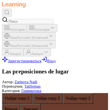
Категория
Категория
Язык
Русский
|
Испанский
Язык
Русский
|
Испанский
Аккаунт
Аккаунт
Зарегистрироваться
Вход
Las preposiciones de lugar
Автор
:
Zaripova Nadi
Переводчик
:
TatiSerpas
Категория
:
Грамматика
Найди пару 1
Найди пару 2
Найди пару 3
Впиши
Диктант