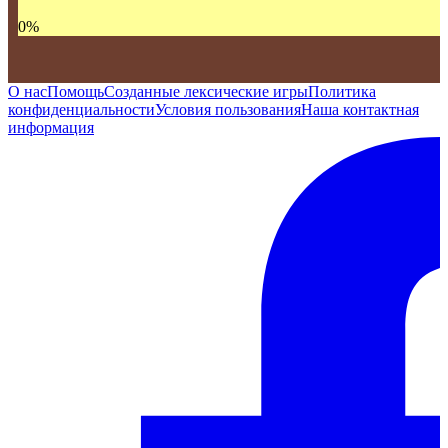
0
%
О нас
Помощь
Созданные лексические игры
Политика
конфиденциальности
Условия пользования
Наша контактная
информация