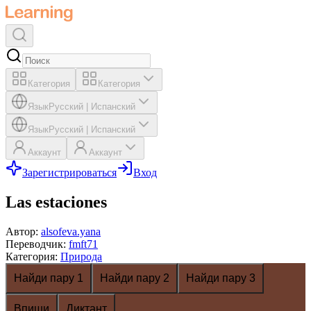
Категория
Категория
Язык
Русский
|
Испанский
Язык
Русский
|
Испанский
Аккаунт
Аккаунт
Зарегистрироваться
Вход
Las estaciones
Автор
:
alsofeva.yana
Переводчик
:
fmft71
Категория
:
Природа
Найди пару 1
Найди пару 2
Найди пару 3
Впиши
Диктант