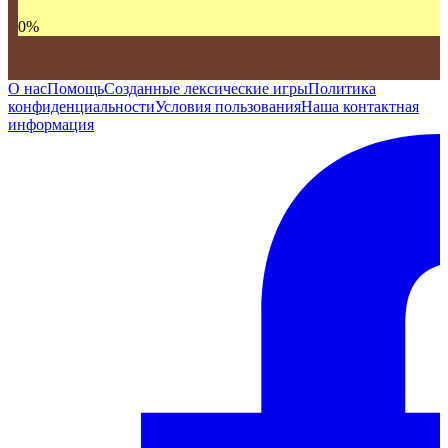
0
%
О нас
Помощь
Созданные лексические игры
Политика
конфиденциальности
Условия пользования
Наша контактная
информация