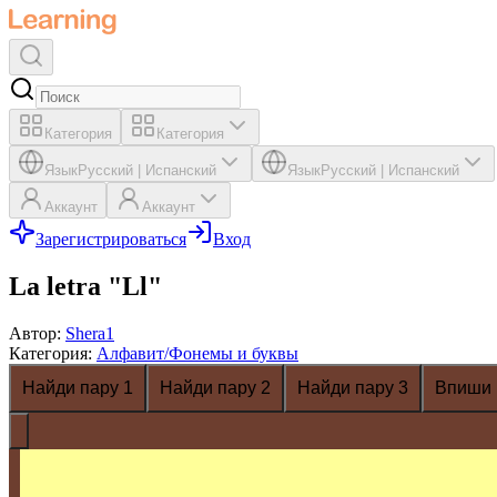
Категория
Категория
Язык
Русский
|
Испанский
Язык
Русский
|
Испанский
Аккаунт
Аккаунт
Зарегистрироваться
Вход
La letra "Ll"
Автор
:
Shera1
Категория
:
Алфавит/Фонемы и буквы
Найди пару 1
Найди пару 2
Найди пару 3
Впиши