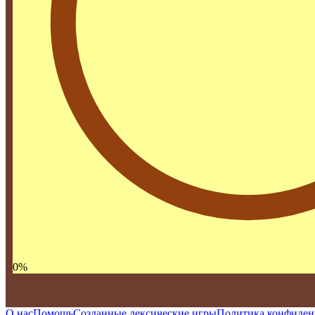
0
%
О нас
Помощь
Созданные лексические игры
Политика конфиден