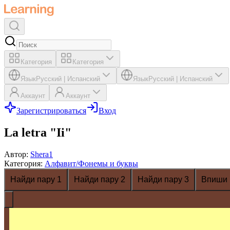
Категория
Категория
Язык
Русский
|
Испанский
Язык
Русский
|
Испанский
Аккаунт
Аккаунт
Зарегистрироваться
Вход
La letra "Ii"
Автор
:
Shera1
Категория
:
Алфавит/Фонемы и буквы
Найди пару 1
Найди пару 2
Найди пару 3
Впиши