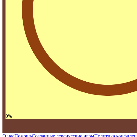
0
%
О нас
Помощь
Созданные лексические игры
Политика конфиден