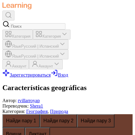
Категория
Категория
Язык
Русский
|
Испанский
Язык
Русский
|
Испанский
Аккаунт
Аккаунт
Зарегистрироваться
Вход
Características geográficas
Автор
:
rvillarroyap
Переводчик
:
Shera1
Категория
:
География
,
Природа
Найди пару 1
Найди пару 2
Найди пару 3
Впиши
Диктант