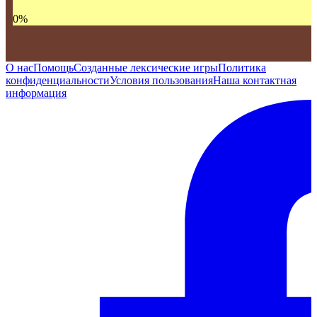
0
%
О нас
Помощь
Созданные лексические игры
Политика
конфиденциальности
Условия пользования
Наша контактная
информация