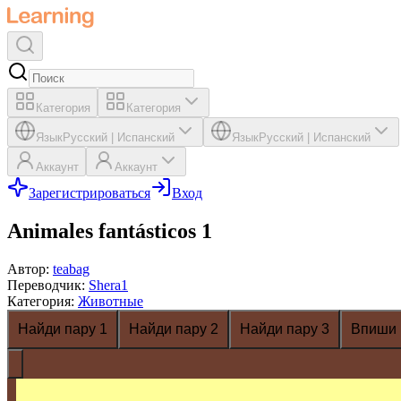
Категория
Категория
Язык
Русский
|
Испанский
Язык
Русский
|
Испанский
Аккаунт
Аккаунт
Зарегистрироваться
Вход
Animales fantásticos 1
Автор
:
teabag
Переводчик
:
Shera1
Категория
:
Животные
Найди пару 1
Найди пару 2
Найди пару 3
Впиши