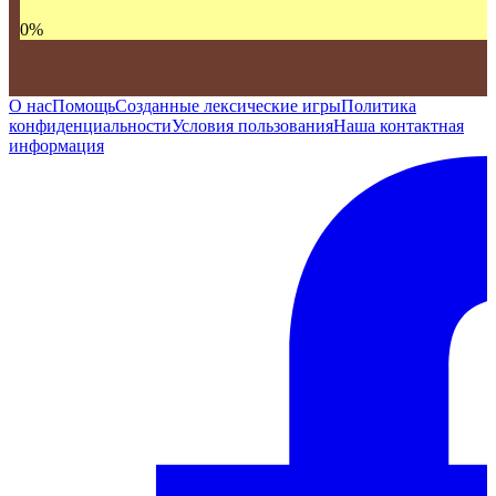
0
%
О нас
Помощь
Созданные лексические игры
Политика
конфиденциальности
Условия пользования
Наша контактная
информация