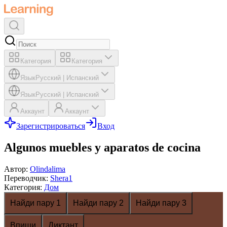
Категория
Категория
Язык
Русский
|
Испанский
Язык
Русский
|
Испанский
Аккаунт
Аккаунт
Зарегистрироваться
Вход
Algunos muebles y aparatos de cocina
Автор
:
Olindalima
Переводчик
:
Shera1
Категория
:
Дом
Найди пару 1
Найди пару 2
Найди пару 3
Впиши
Диктант