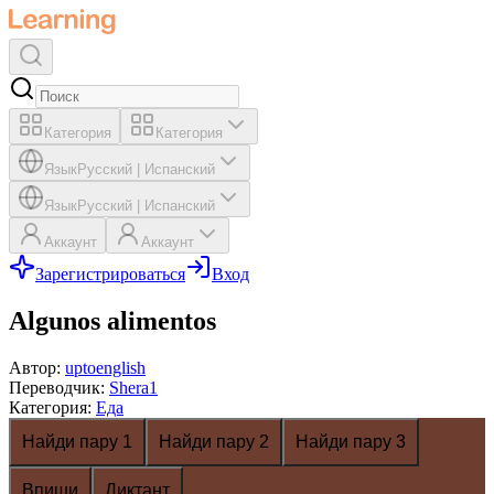
Категория
Категория
Язык
Русский
|
Испанский
Язык
Русский
|
Испанский
Аккаунт
Аккаунт
Зарегистрироваться
Вход
Algunos alimentos
Автор
:
uptoenglish
Переводчик
:
Shera1
Категория
:
Еда
Найди пару 1
Найди пару 2
Найди пару 3
Впиши
Диктант