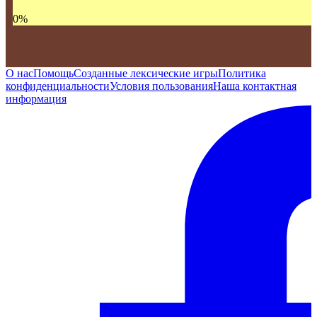
0
%
О нас
Помощь
Созданные лексические игры
Политика
конфиденциальности
Условия пользования
Наша контактная
информация