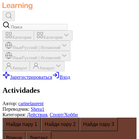
Категория
Категория
Язык
Русский
|
Испанский
Язык
Русский
|
Испанский
Аккаунт
Аккаунт
Зарегистрироваться
Вход
Actividades
Автор
:
carinelaurent
Переводчик
:
Shera1
Категория
:
Действия
,
Спорт/Хобби
Найди пару 1
Найди пару 2
Найди пару 3
Впиши
Диктант